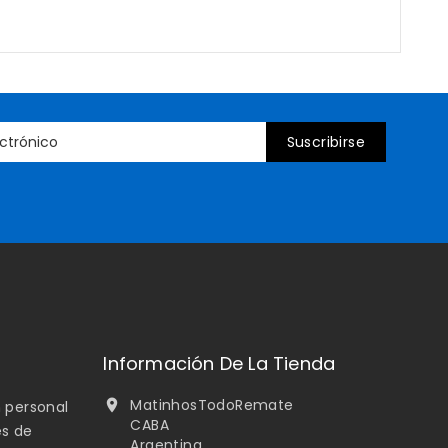
Información De La Tienda
MatinhosTodoRemate

 personal
CABA
es de
Argentina