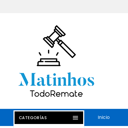
Inicio

CATEGORÍAS