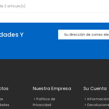
e 2 artículo(s)
dades Y
ctos
Nuestra Empresa
Su Cuenta
as
Política de
Información
dades
Privacidad
Devolucion