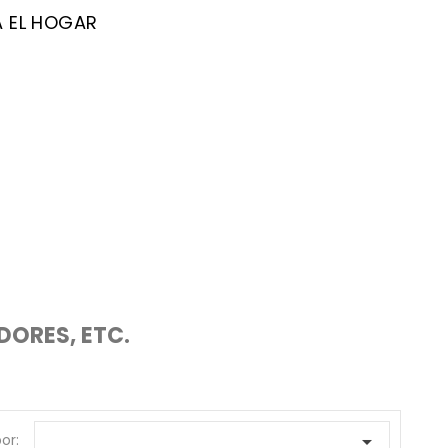
A EL HOGAR
DORES, ETC.
or:
